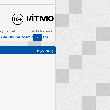
ISSN:2310-1172
ммуникаций
Редакционная политика
РУС
ENG
Выпуск 2(65)