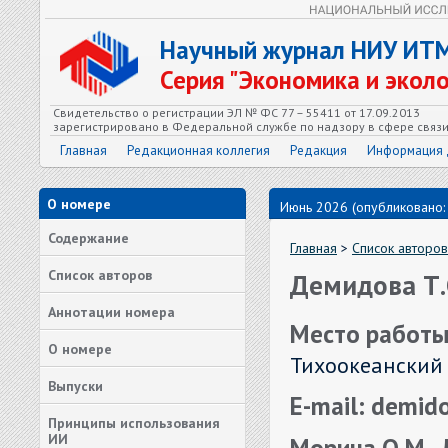
Научный журнал НИУ ИТ
Серия "Экономика и экол
Свидетельство о регистрации ЭЛ № ФС 77 – 55411 от 17.09.2013
зарегистрировано в Федеральной службе по надзору в сфере связ
Главная
Редакционная коллегия
Редакция
Информация 
О номере
Июнь 2026 (опубликовано:
Содержание
Главная
>
Список авторов
Список авторов
Демидова Т.
Аннотации номера
Место работы
О номере
Тихоокеанский
Выпуски
E-mail: demid
Принципы использования
ИИ
Морина О.М.,