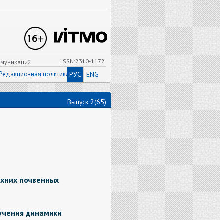
ISSN:2310-1172
ммуникаций
Редакционная политика
РУС
ENG
Выпуск 2(65)
хних почвенных
зучения динамики