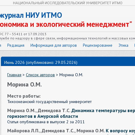
 журнал НИУ ИТМО
кономика и экологический менеджмент"
С 77 – 55411 от 17.09.2013
ужбе по надзору в сфере связи, информационных технологий и массовых ко
я
Редакция
Информация для авторов
Рецензирование
Этика
Июнь 2026 (опубликовано: 29.05.2026)
Главная
>
Список авторов
> Морина О.М.
Морина О.М.
Место работы:
Тихоокеанский государственный университет
Морина О.М., Демидова Т.С.
Динамика температуры вер
горизонтов в Амурской области
Статья опубликована в выпуске 2 за 2011
Майорова Л.П., Демидова Т.С., Морина О.М.
К вопросу и