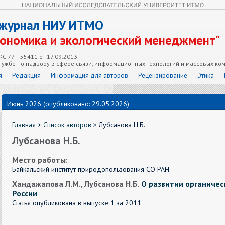
 журнал НИУ ИТМО
кономика и экологический менеджмент"
С 77 – 55411 от 17.09.2013
ужбе по надзору в сфере связи, информационных технологий и массовых ко
я
Редакция
Информация для авторов
Рецензирование
Этика
Июнь 2026 (опубликовано: 29.05.2026)
Главная
>
Список авторов
> Лубсанова Н.Б.
Лубсанова Н.Б.
Место работы:
Байкальский институт природопользования СО РАН
Хандажапова Л.М., Лубсанова Н.Б.
О развитии органическ
России
Статья опубликована в выпуске 1 за 2011