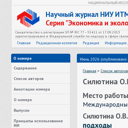
Научный журнал НИУ ИТ
Серия "Экономика и экол
Свидетельство о регистрации ЭЛ № ФС 77 – 55411 от 17.09.2013
зарегистрировано в Федеральной службе по надзору в сфере связ
Главная
Редакционная коллегия
Редакция
Информация 
О номере
Июнь 2026 (опубликовано:
Содержание
Главная
>
Список авторов
Список авторов
Силютина О.
Аннотации номера
Место работы
О номере
Международный
Выпуски
Силютина О.В
Принципы использования
подходы
ИИ