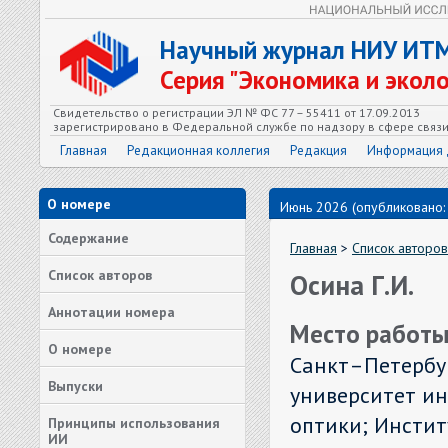
Научный журнал НИУ ИТ
Серия "Экономика и экол
Свидетельство о регистрации ЭЛ № ФС 77 – 55411 от 17.09.2013
зарегистрировано в Федеральной службе по надзору в сфере связ
Главная
Редакционная коллегия
Редакция
Информация 
О номере
Июнь 2026 (опубликовано:
Содержание
Главная
>
Список авторов
Список авторов
Осина Г.И.
Аннотации номера
Место работы
О номере
Санкт–Петербу
Выпуски
университет и
оптики; Инстит
Принципы использования
ИИ