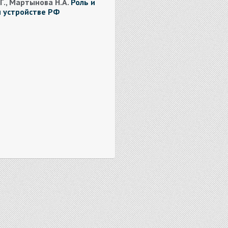
.Г., Мартынова Н.А.
Роль и
 устройстве РФ