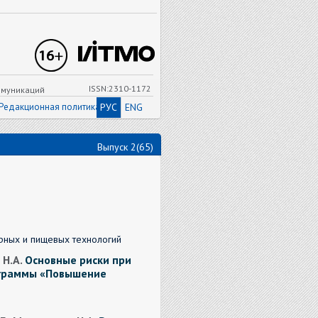
ISSN:2310-1172
ммуникаций
Редакционная политика
РУС
ENG
Выпуск 2(65)
урных и пищевых технологий
 Н.А.
Основные риски при
ограммы «Повышение