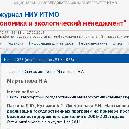
 журнал НИУ ИТМО
кономика и экологический менеджмент"
С 77 – 55411 от 17.09.2013
ужбе по надзору в сфере связи, информационных технологий и массовых ко
я
Редакция
Информация для авторов
Рецензирование
Этика
Июнь 2026 (опубликовано: 29.05.2026)
Главная
>
Список авторов
> Мартынова Н.А.
Мартынова Н.А.
Место работы:
Санкт-Петербургский государственный университет низкотемперат
Ласкина Л.Ю., Кузьмин А.Г., Джеджелава Е.И., Мартынова
реализации государственных программ на примере пр
безопасности дорожного движения в 2006-2012годах»
Статья опубликована в выпуске 1 за 2011