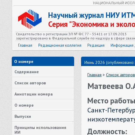
Научный журнал НИУ ИТ
Серия "Экономика и экол
Свидетельство о регистрации ЭЛ № ФС 77 – 55411 от 17.09.2013
зарегистрировано в Федеральной службе по надзору в сфере связ
Главная
Редакционная коллегия
Редакция
Информация 
О номере
Июнь 2026 (опубликовано:
Содержание
Главная
>
Список авторов
Список авторов
Матвеева О.
Аннотации номера
Место работы
О номере
Санкт-Петербур
Выпуски
низкотемперат
Принципы использования
Должность:
ИИ