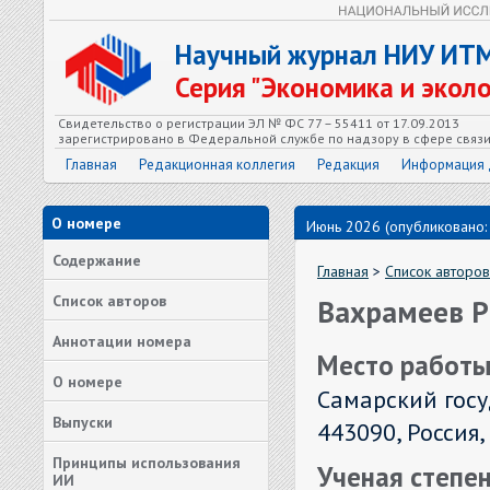
Научный журнал НИУ ИТ
Серия "Экономика и экол
Свидетельство о регистрации ЭЛ № ФС 77 – 55411 от 17.09.2013
зарегистрировано в Федеральной службе по надзору в сфере связ
Главная
Редакционная коллегия
Редакция
Информация 
О номере
Июнь 2026 (опубликовано:
Содержание
Главная
>
Список авторов
Список авторов
Вахрамеев Р
Аннотации номера
Место работы
О номере
Самарский гос
Выпуски
443090, Россия,
Принципы использования
Ученая степен
ИИ