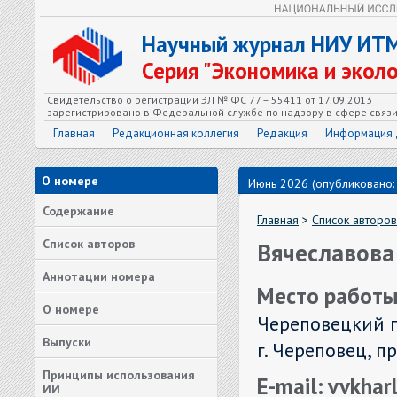
Научный журнал НИУ ИТ
Серия "Экономика и экол
Свидетельство о регистрации ЭЛ № ФС 77 – 55411 от 17.09.2013
зарегистрировано в Федеральной службе по надзору в сфере связ
Главная
Редакционная коллегия
Редакция
Информация 
О номере
Июнь 2026 (опубликовано:
Содержание
Главная
>
Список авторов
Список авторов
Вячеславова 
Аннотации номера
Место работы
О номере
Череповецкий г
Выпуски
г. Череповец, пр
Принципы использования
E-mail: vvkha
ИИ