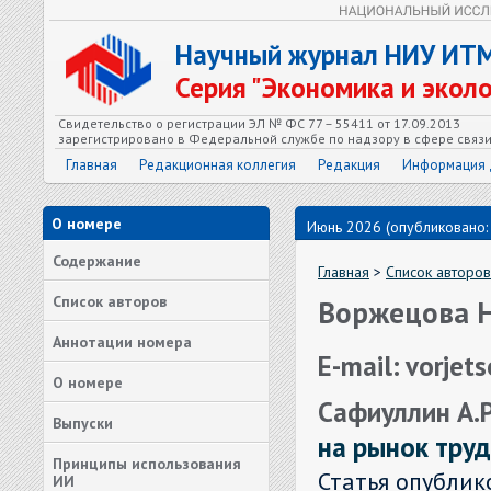
Научный журнал НИУ ИТ
Серия "Экономика и экол
Свидетельство о регистрации ЭЛ № ФС 77 – 55411 от 17.09.2013
зарегистрировано в Федеральной службе по надзору в сфере связ
Главная
Редакционная коллегия
Редакция
Информация 
О номере
Июнь 2026 (опубликовано:
Содержание
Главная
>
Список авторов
Список авторов
Воржецова Н
Аннотации номера
E-mail: vorje
О номере
Сафиуллин А.Р
Выпуски
на рынок тру
Принципы использования
Статья опублик
ИИ