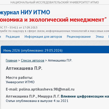
 журнал НИУ ИТМО
кономика и экологический менеджмент"
С 77 – 55411 от 17.09.2013
ужбе по надзору в сфере связи, информационных технологий и массовых ко
я
Редакция
Информация для авторов
Рецензирование
Этика
Июнь 2026 (опубликовано: 29.05.2026)
Главная
>
Список авторов
> Аптикашева П.Р.
Аптикашева П.Р.
Место работы:
Университет ИТМО
E-mail: polina.aptikasheva.98@mail.ru
Аптикашева П.Р., Мишура Л. Г.
Влияние цифровизации на
Статья опубликована в выпуске 4 за 2021