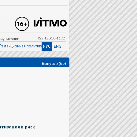
ISSN:2310-1172
ммуникаций
Редакционная политика
РУС
ENG
Выпуск 2(65)
тизация в риск-