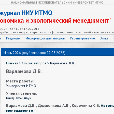
 журнал НИУ ИТМО
кономика и экологический менеджмент"
С 77 – 55411 от 17.09.2013
ужбе по надзору в сфере связи, информационных технологий и массовых ко
я
Редакция
Информация для авторов
Рецензирование
Этика
Июнь 2026 (опубликовано: 29.05.2026)
Главная
>
Список авторов
> Варламова Д.В.
Варламова Д.В.
Место работы:
Университет ИТМО
Ученая степень:
Канд. экон. наук
Варламова Д.В. , Долженкова А.В. , Корочкина С.В.
Автома
менеджменте