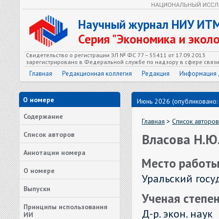
Научный журнал НИУ ИТ
Серия "Экономика и экол
Свидетельство о регистрации ЭЛ № ФС 77 – 55411 от 17.09.2013
зарегистрировано в Федеральной службе по надзору в сфере связ
Главная
Редакционная коллегия
Редакция
Информация 
О номере
Июнь 2026 (опубликовано:
Содержание
Главная
>
Список авторов
Список авторов
Власова Н.Ю
Аннотации номера
Место работы
О номере
Уральский гос
Выпуски
Ученая степен
Принципы использования
Д-р. экон. наук
ИИ