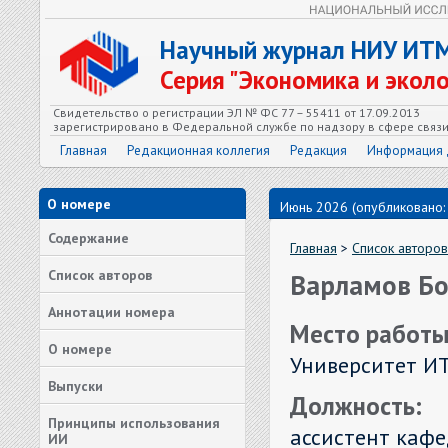
Научный журнал НИУ ИТ
Серия "Экономика и экол
Свидетельство о регистрации ЭЛ № ФС 77 – 55411 от 17.09.2013
зарегистрировано в Федеральной службе по надзору в сфере связ
Главная
Редакционная коллегия
Редакция
Информация 
О номере
Июнь 2026 (опубликовано:
Содержание
Главная
>
Список авторов
Список авторов
Варламов Бо
Аннотации номера
Место работы
О номере
Университет И
Выпуски
Должность:
Принципы использования
ассистент каф
ИИ