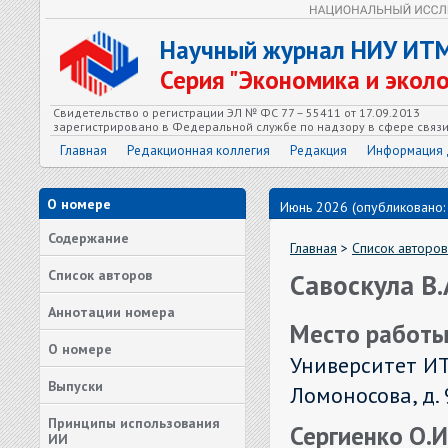
Научный журнал НИУ ИТ
Серия "Экономика и экол
Свидетельство о регистрации ЭЛ № ФС 77 – 55411 от 17.09.2013
зарегистрировано в Федеральной службе по надзору в сфере связ
Главная
Редакционная коллегия
Редакция
Информация 
О номере
Июнь 2026 (опубликовано:
Содержание
Главная
>
Список авторов
Список авторов
Савоскула В.
Аннотации номера
Место работы
О номере
Университет ИТ
Выпуски
Ломоносова, д. 
Принципы использования
Сергиенко О.И.
ИИ