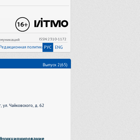
ISSN:2310-1172
ммуникаций
Редакционная политика
РУС
ENG
Выпуск 2(65)
ул. Чайковского, д. 62
 функционирование