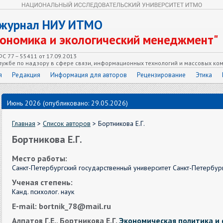
 журнал НИУ ИТМО
кономика и экологический менеджмент"
С 77 – 55411 от 17.09.2013
ужбе по надзору в сфере связи, информационных технологий и массовых ко
я
Редакция
Информация для авторов
Рецензирование
Этика
Июнь 2026 (опубликовано: 29.05.2026)
Главная
>
Список авторов
> Бортникова Е.Г.
Бортникова Е.Г.
Место работы:
Санкт-Петербургский государственный университет Санкт-Петербург, 
Ученая степень:
Канд. психолог. наук
E-mail: bortnik_78@mail.ru
Алпатов Г.Е., Бортникова Е.Г.
Экономическая политика и