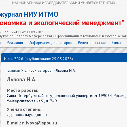
 журнал НИУ ИТМО
кономика и экологический менеджмент"
С 77 – 55411 от 17.09.2013
ужбе по надзору в сфере связи, информационных технологий и массовых ко
я
Редакция
Информация для авторов
Рецензирование
Этика
Июнь 2026 (опубликовано: 29.05.2026)
Главная
>
Список авторов
> Львова Н.А.
Львова Н.А.
Место работы:
Санкт-Петербургский государственный университет 199034, Россия, 
Университетская наб., д. 7–9
Ученая степень:
Д-р. экон. наук, доцент
E-mail: n.lvova@spbu.ru