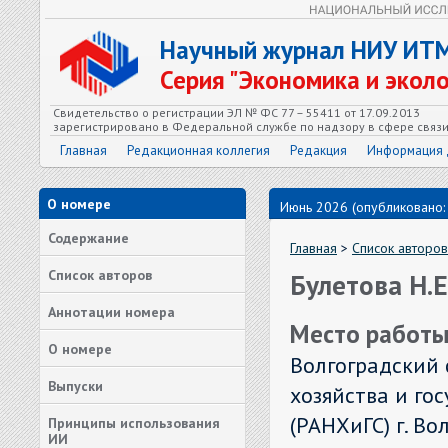
Научный журнал НИУ ИТ
Серия "Экономика и экол
Свидетельство о регистрации ЭЛ № ФС 77 – 55411 от 17.09.2013
зарегистрировано в Федеральной службе по надзору в сфере связ
Главная
Редакционная коллегия
Редакция
Информация 
О номере
Июнь 2026 (опубликовано:
Содержание
Главная
>
Список авторов
Список авторов
Булетова Н.Е
Аннотации номера
Место работы
О номере
Волгоградский
Выпуски
хозяйства и го
(РАНХиГС) г. Вол
Принципы использования
ИИ