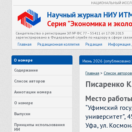
Научный журнал НИУ ИТ
Серия "Экономика и экол
Свидетельство о регистрации ЭЛ № ФС 77 – 55411 от 17.09.2013
зарегистрировано в Федеральной службе по надзору в сфере связ
Главная
Редакционная коллегия
Редакция
Информация 
О номере
Июнь 2026 (опубликовано:
Содержание
Главная
>
Список авторов
Список авторов
Писаренко К.
Аннотации номера
Место работы
О номере
“Уфимский гос
Выпуски
университет”, 4
Уфа, ул. Космон
Принципы использования
ИИ