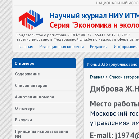
Научный журнал НИУ ИТ
Серия "Экономика и экол
Свидетельство о регистрации ЭЛ № ФС 77 – 55411 от 17.09.2013
зарегистрировано в Федеральной службе по надзору в сфере связ
Главная
Редакционная коллегия
Редакция
Информация 
О номере
Июнь 2026 (опубликовано:
Содержание
Главная
>
Список авторов
Список авторов
Диброва Ж.Н
Аннотации номера
Место работы
О номере
Московский гос
Выпуски
управления» им.
Принципы использования
E-mail: j1974
ИИ