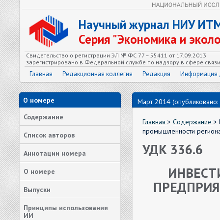
Научный журнал НИУ ИТ
Серия "Экономика и экол
Свидетельство о регистрации ЭЛ № ФС 77 – 55411 от 17.09.2013
зарегистрировано в Федеральной службе по надзору в сфере связ
Главная
Редакционная коллегия
Редакция
Информация 
О номере
Март 2014 (опубликовано:
Содержание
Главная
>
Содержание
>
промышленности регион
Список авторов
УДК 336.6
Аннотации номера
ИНВЕСТ
О номере
ПРЕДПРИ
Выпуски
Принципы использования
ИИ