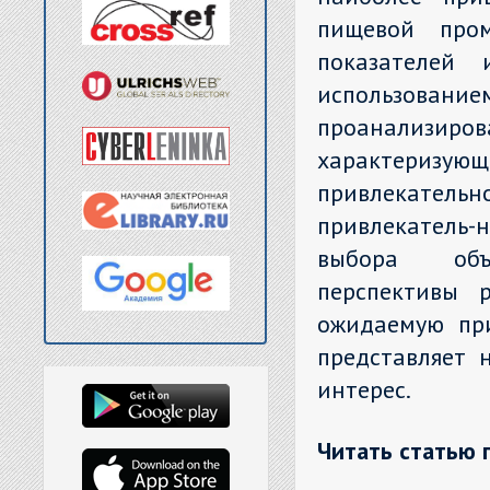
пищевой пром
показателей
использов
проанализиров
характериз
привлекатель
привлекатель-
выбора объе
перспективы 
ожидаемую при
представляет 
интерес.
Читать статью 