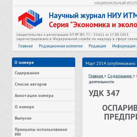
Научный журнал НИУ ИТ
Серия "Экономика и экол
Свидетельство о регистрации ЭЛ № ФС 77 – 55411 от 17.09.2013
зарегистрировано в Федеральной службе по надзору в сфере связ
Главная
Редакционная коллегия
Редакция
Информация 
О номере
Март 2014 (опубликовано:
Содержание
Главная
>
Содержание
>
деятельности
Список авторов
УДК 347
Аннотации номера
ОСПАРИВ
О номере
ПРЕДПР
Выпуски
Принципы использования
ИИ