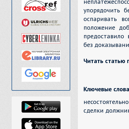
неплатежеспо
упорядочить б
оспаривать вс
положение доб
предоставило 
без доказывани
Читать статью 
Ключевые слова
несостоятельн
сделки должник