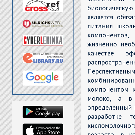
биологическу
является обяз
питания школ
компонентов,
жизненно необ
качестве эф
распростране
Перспективны
комбинированн
компонентом к
молоко, а в 
определенный 
разработке т
кисломолочно
возраста, в к