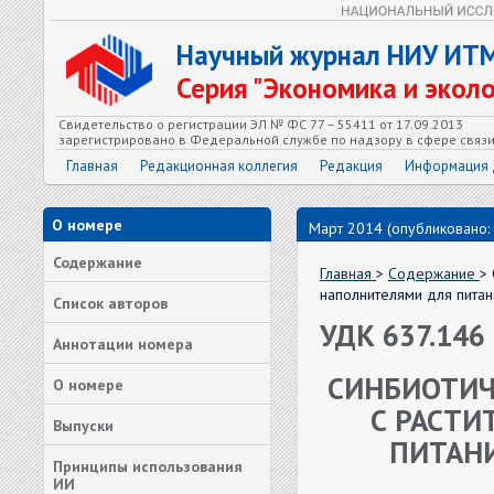
Научный журнал НИУ ИТ
Серия "Экономика и экол
Свидетельство о регистрации ЭЛ № ФС 77 – 55411 от 17.09.2013
зарегистрировано в Федеральной службе по надзору в сфере связ
Главная
Редакционная коллегия
Редакция
Информация 
О номере
Март 2014 (опубликовано:
Содержание
Главная
>
Содержание
>
наполнителями для питан
Список авторов
УДК 637.146
Аннотации номера
СИНБИОТИЧ
О номере
С РАСТ
Выпуски
ПИТАНИ
Принципы использования
ИИ