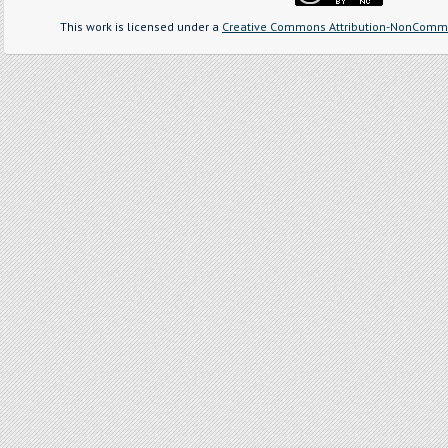
This work is licensed under a
Creative Commons Attribution-NonCommer