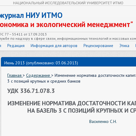
 журнал НИУ ИТМО
кономика и экологический менеджмент"
С 77 – 55411 от 17.09.2013
ужбе по надзору в сфере связи, информационных технологий и массовых ко
я
Редакция
Информация для авторов
Рецензирование
Этика
Июнь 2013 (опубликовано: 03.06.2013)
Главная
>
Содержание
> Изменение норматива достаточности капит
3 с позиций крупных и средних банков
УДК 336.71.078.3
ИЗМЕНЕНИЕ НОРМАТИВА ДОСТАТОЧНОСТИ КАП
НА БАЗЕЛЬ 3 С ПОЗИЦИЙ КРУПНЫХ И С
Василенко С.Н.