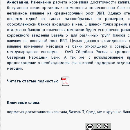
Аннотация.
Изменение расчета норматива достаточности капита
безусловно снизит кредитные возможности отечественных банковс
негативное влияние на среднесрочный рост ВВП. Однако отеч
остается одной из самых разнообразных по размерам, спе
обособленности банков входящих в нее. С данной точки зрения э
отдельных банков от изменения методики будет естественно разли
корректного введения Базель 3 для различных групп банков 
влияния на конечный рост ВВП. Целью данного исследования с
влияние изменения методики на банки относящиеся к соверше
международного института – ОАО Сбербанк России и средне
Северный Народный Банк. А так же с использованием пр
предположение о необходимости финансовой поддержки отдельн
методик.
Читать статью полностью
Ключевые слова:
норматив достаточности капитала, Базель 3, Средние и крупные банк