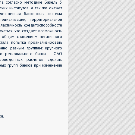
ла согласно методике Базель 3
ких институтов, а так же окажет
ественная банковская система
циализации, территориальной
ластичность кредитоспособности
чаться, что создает возможность
с общим снижением негативного
тала попытка проанализировать
нно разным группам: крупного
го регионального банка – ОАО
оведенных расчетов сделать
ых групп банков при изменении
и.