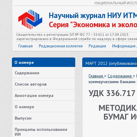
Научный журнал НИУ ИТ
Серия "Экономика и экол
Свидетельство о регистрации ЭЛ № ФС 77 – 55411 от 17.09.2013
зарегистрировано в Федеральной службе по надзору в сфере связ
Главная
Редакционная коллегия
Редакция
Информация 
О номере
МАРТ 2012 (опубликовано:
Содержание
Главная
>
Содержание
>
коммерческими банками 
Список авторов
УДК 336.717
Аннотации номера
МЕТОДИК
О номере
БУМАГ 
Выпуски
Принципы использования
ИИ