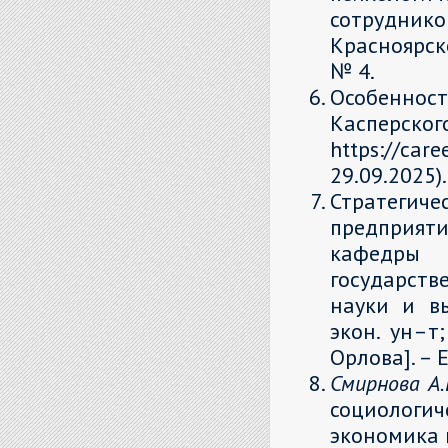
сотрудник
Красноярск
№ 4.
Особенно
Касперс
https://ca
29.09.2025).
Стратегич
предприяти
кафедры 
государств
науки и вы
экон. ун–т;
Орлова]. – 
Смирнова А.
социологи
экономика и