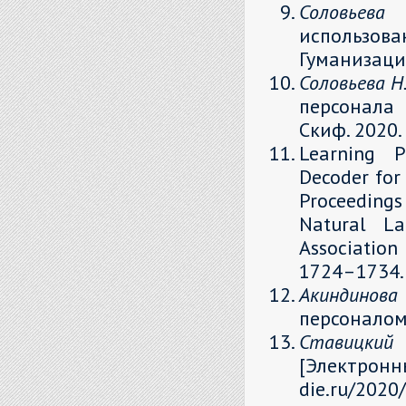
Соловьев
использова
Гуманизация
Соловьева Н.
персонала 
Скиф. 2020. 
Learning P
Decoder for 
Proceedings
Natural La
Association
1724–1734.
Акиндинова
персоналом 
Ставицкий
[Электро
die.ru/2020