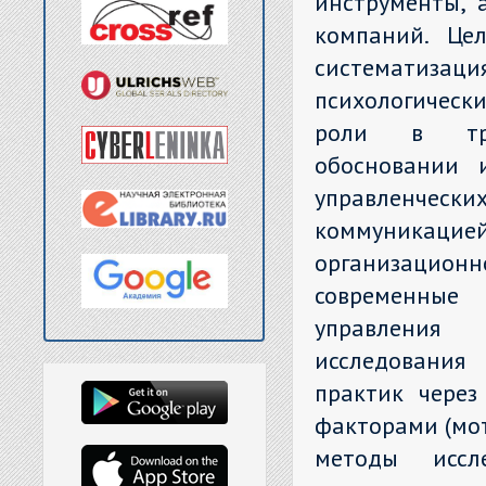
инструменты, 
компаний. Це
систематиза
психологическ
роли в тран
обосновании 
управленческих
коммуникац
организационно
современные 
управления 
исследования
практик через
факторами (мот
методы иссл