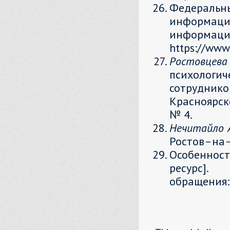
Федеральн
информаци
информац
https://www
Ростовце
психологич
сотрудник
Красноярск
№ 4.
Нечитайло А
Ростов–на–Д
Особеннос
ресурс]. U
обращения: 