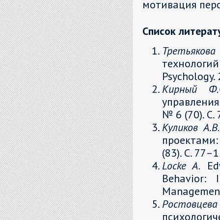
мотивация пер
Список литерат
Третьяков
технологий 
Psychology. 
Кирный Ф.
управления
№ 6 (70). С.
Куликов А.В
проектами:
(83). С. 77–1
Locke A.
Edw
Behavior: 
Management.
Ростов
психологич