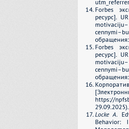
utm_referr
Forbes эк
ресурс]. UR
motivaciju
cennymi–bu
обращения: 
Forbes эк
ресурс]. UR
motivaciju
cennymi–bu
обращения: 
Корпорати
[Элек
https://npf
29.09.2025).
Locke A.
Edw
Behavior: 