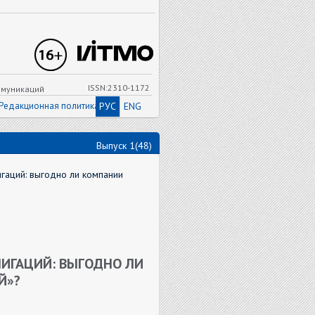
ISSN:2310-1172
ммуникаций
Редакционная политика
РУС
ENG
Выпуск 1(48)
игаций: выгодно ли компании
ЛИГАЦИЙ: ВЫГОДНО ЛИ
Й»?