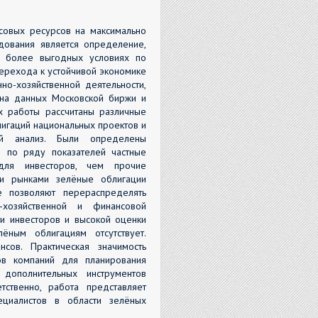
совых ресурсов на максимально
дования является определение,
а более выгодных условиях по
перехода к устойчивой экономике
но-хозяйственной деятельности,
 на данных Московской биржи и
ах работы рассчитаны различные
лигаций национальных проектов и
ый анализ. Были определены
то по ряду показателей частные
для инвесторов, чем прочие
ми рынками зелёные облигации
 позволяют перераспределять
-хозяйственной и финансовой
ти инвесторов и высокой оценки
ёным облигациям отсутствует.
сов. Практическая значимость
в компаний для планирования
 дополнительных инструментов
тственно, работа представляет
ециалистов в области зелёных