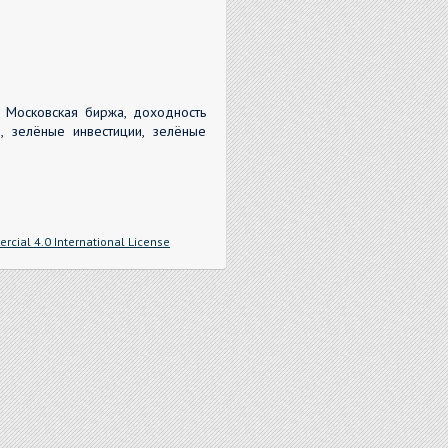
, Московская биржа, доходность
, зелёные инвестиции, зелёные
cial 4.0 International License