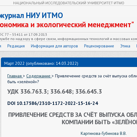
 журнал НИУ ИТМО
кономика и экологический менеджмент"
С 77 – 55411 от 17.09.2013
ужбе по надзору в сфере связи, информационных технологий и массовых ко
я
Редакция
Информация для авторов
Рецензирование
Этика
Март 2022 (опубликовано: 14.03.2022)
Главная
>
Содержание
> Привлечение средств за счёт выпуска обл
быть «зелёной»?
УДК 336.763.3; 336.648; 336.645.3
DOI 10.17586/2310-1172-2022-15-16-24
ПРИВЛЕЧЕНИЕ СРЕДСТВ ЗА СЧЁТ ВЫПУСКА ОБ
КОМПАНИИ БЫТЬ «ЗЕЛЁНО
Каргинова-Губинова В.В.