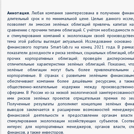
Аннотация.
Любая компания заинтересована в получении финан
длительный срок и по минимальной цене. Целью данного иссле
позволяет ли эмиссия зелёных облигаций привлечь капитал н
сравнению с прочими типами облигаций. С учётом необходимости 
и стимулирования компаний к экологизации своей производствен
тема этой работы выглядит актуальной. Исследование основано
финансового портала Smart-lab.ru на конец 2021 года. В рамк
показатели доходности и риска зелёных, социальных облигаций, об
прочих корпоративных облигаций; проведён дисперсионн
отличительные характеристики зелёных облигаций. Показано, ч
зелёные облигации могут быть более привлекательными 
корпоративные. В странах с развитыми зелёными финансовы
обеспечивают компании более дешёвыми ресурсами, а также
общественно-желательные издержки между производственно
сферами. В России из-за низкой экологической заинтересованнос
ими рисков зелёных проектов отрицательная премия по зел
Полученные результаты дополняют концепцию зелёных финан
выводов заключается в расширении возможностей менеджеро
финансовой деятельности и предоставлении органам власти
стимулирования экологизации хозяйствующих субъектов. Соотве
интерес для корпоративных менеджеров, органов власти, сп
финансов, а также инвесторов.