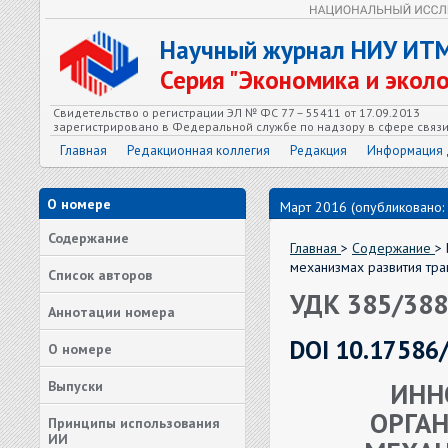
Научный журнал НИУ ИТ
Серия "Экономика и экол
Свидетельство о регистрации ЭЛ № ФС 77 – 55411 от 17.09.2013
зарегистрировано в Федеральной службе по надзору в сфере связ
Главная
Редакционная коллегия
Редакция
Информация 
О номере
Март 2016 (опубликовано:
Содержание
Главная
>
Содержание
>
механизмах развития тра
Список авторов
УДК 385/388
Аннотации номера
DOI 10.17586
О номере
ИНН
Выпуски
ОРГА
Принципы использования
ИИ