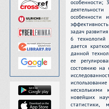
особенности; 
деятельности
особенности и
эффективност
задач развития
6 технологий 
дается кратко
данной техноло
ее регулиров
состоянию на 
исследованност
использован
несколькими 
новейших нау
статистики, 