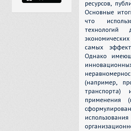
ресурсов, пуб
Основные итог
что использ
технологий д
экономических 
самых эффект
Однако имеющ
инновацион
неравномернос
(например, п
транспорта)
применения (
сформулиров
использован
организацион