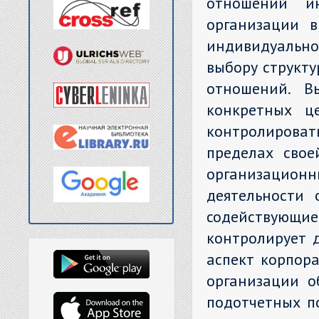
отношений ин
организации 
индивидуально
выбору структу
отношений. В
конкретных ц
контролирова
пределах свое
организацио
деятельности 
содействую
контролирует 
аспект корпор
организации о
подотчетных п