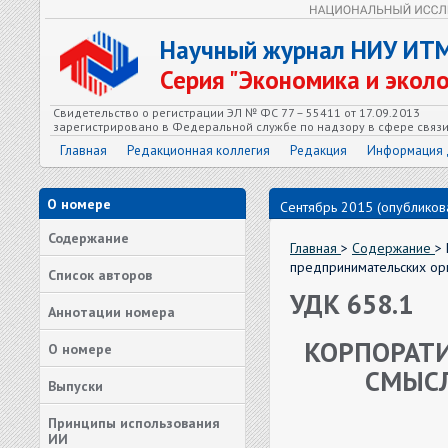
Научный журнал НИУ ИТ
Серия "Экономика и экол
Свидетельство о регистрации ЭЛ № ФС 77 – 55411 от 17.09.2013
зарегистрировано в Федеральной службе по надзору в сфере связ
Главная
Редакционная коллегия
Редакция
Информация 
О номере
Сентябрь 2015 (опубликова
Содержание
Главная
>
Содержание
>
предпринимательских ор
Список авторов
УДК 658.1
Аннотации номера
КОРПОРАТИ
О номере
СМЫСЛ
Выпуски
Принципы использования
ИИ