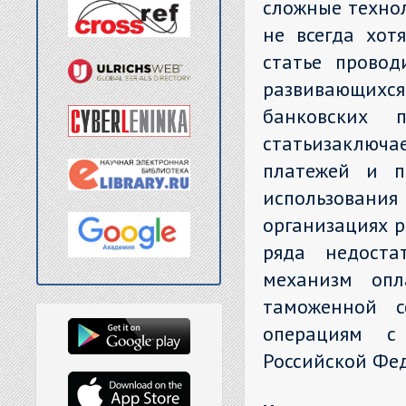
сложные технол
не всегда хот
статье провод
развивающихся
банковских п
статьизаключ
платежей и пе
использования
организациях р
ряда недоста
механизм опл
таможенной с
операциям с
Российской Фе