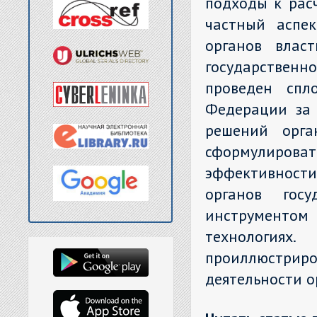
подходы к рас
частный аспе
органов влас
государствен
проведен спл
Федерации за
решений орга
сформулироват
эффективност
органов госу
инструмент
технологиях.
проиллюст
деятельности о