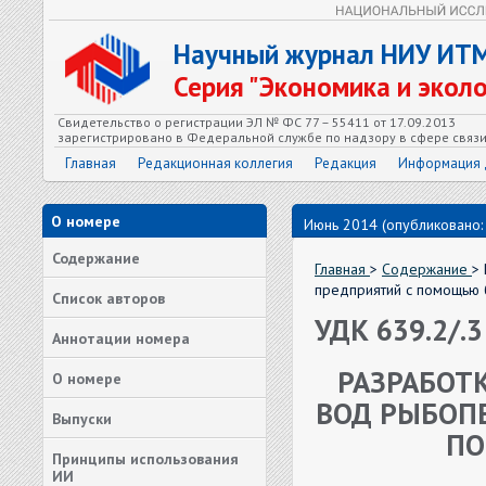
Научный журнал НИУ ИТ
Серия "Экономика и экол
Свидетельство о регистрации ЭЛ № ФС 77 – 55411 от 17.09.2013
зарегистрировано в Федеральной службе по надзору в сфере связ
Главная
Редакционная коллегия
Редакция
Информация 
О номере
Июнь 2014 (опубликовано:
Содержание
Главная
>
Содержание
>
предприятий с помощью
Список авторов
УДК 639.2/.3
Аннотации номера
РАЗРАБОТ
О номере
ВОД РЫБОП
Выпуски
ПО
Принципы использования
ИИ