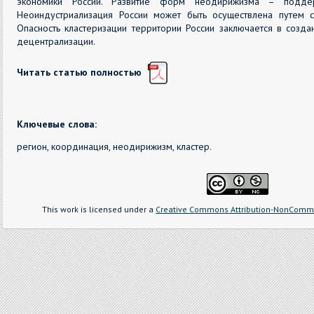
экономики России. Развитие форм неодирижизма – поддер
Неоиндустриализация России может быть осуществлена путем с
Опасность кластеризации территории России заключается в созд
децентрализации.
Читать статью полностью
Ключевые слова:
регион, координация, неодирижизм, кластер.
This work is licensed under a
Creative Commons Attribution-NonCommer