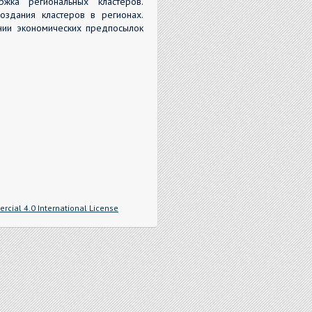
жка региональных кластеров.
оздания кластеров в регионах.
ании экономических предпосылок
cial 4.0 International License