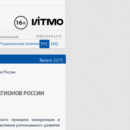
ISSN:2310-1172
ммуникаций
Редакционная политика
РУС
ENG
Выпуск 2(17)
в России
ЕГИОНОВ РОССИИ
нного принципа конкуренции в
астников регионального развития