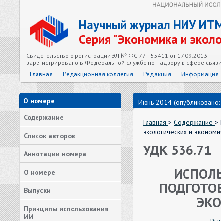
Научный журнал НИУ ИТ
Серия "Экономика и экол
Свидетельство о регистрации ЭЛ № ФС 77 – 55411 от 17.09.2013
зарегистрировано в Федеральной службе по надзору в сфере связ
Главная
Редакционная коллегия
Редакция
Информация 
О номере
Июнь 2014 (опубликовано:
Содержание
Главная
>
Содержание
>
экологических и экономи
Список авторов
УДК 536.71
Аннотации номера
ИСПОЛЬ
О номере
ПОДГОТОВ
Выпуски
ЭКО
Принципы использования
ИИ