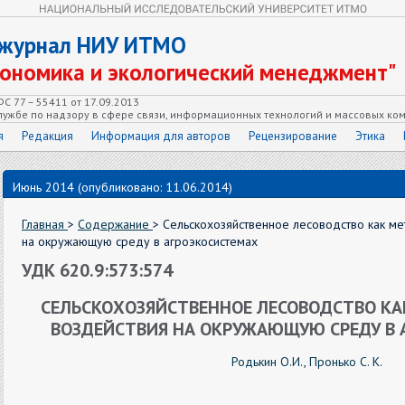
 журнал НИУ ИТМО
кономика и экологический менеджмент"
С 77 – 55411 от 17.09.2013
ужбе по надзору в сфере связи, информационных технологий и массовых ко
я
Редакция
Информация для авторов
Рецензирование
Этика
Июнь 2014 (опубликовано: 11.06.2014)
Главная
>
Содержание
> Сельскохозяйственное лесоводство как м
на окружающую среду в агроэкосистемах
УДК 620.9:573:574
СЕЛЬСКОХОЗЯЙСТВЕННОЕ ЛЕСОВОДСТВО К
ВОЗДЕЙСТВИЯ НА ОКРУЖАЮЩУЮ СРЕДУ В
Родькин О.И.
,
Пронько С. К.