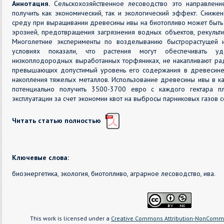
Аннотация.
Сельскохозяйственное лесоводство это направлени
получить как экономический, так и экологический эффект. Сниж
среду при выращивании древесины ивы на биотопливо может быть
эрозией, предотвращения загрязнения водных объектов, рекульти
Многолетние эксперименты по возделыванию быстрорастущей и
условиях показали, что растения могут обеспечивать уд
низкоплодородных выработанных торфяниках, не накапливают ра
превышающих допустимый уровень его содержания в древесине
накопления тяжелых металлов. Использование древесины ивы в ка
потенциально получить 3500-3700 евро с каждого гектара п
эксплуатации за счет экономии квот на выбросы парниковых газов 
Читать статью полностью
Ключевые слова:
биоэнергетика, экология, биотопливо, аграрное лесоводство, ива.
This work is licensed under a
Creative Commons Attribution-NonCommer