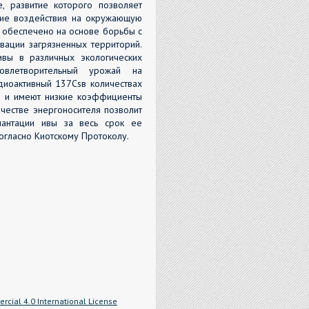
е, развитие которого позволяет
ение воздействия на окружающую
 обеспечено на основе борьбы с
вации загрязненных территорий.
вы в различных экологических
овлетворительный урожай на
диоактивный 137Csв количествах
 и имеют низкие коэффициенты
честве энергоносителя позволит
лантации ивы за весь срок ее
согласно Киотскому Протоколу.
cial 4.0 International License