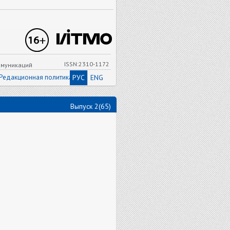
ISSN:2310-1172
ммуникаций
Редакционная политика
РУС
ENG
Выпуск 2(65)