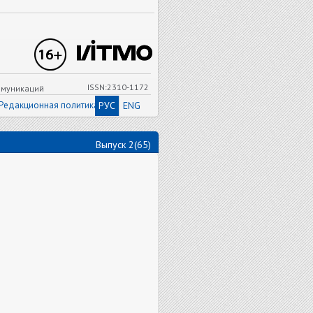
ISSN:2310-1172
ммуникаций
Редакционная политика
РУС
ENG
Выпуск 2(65)