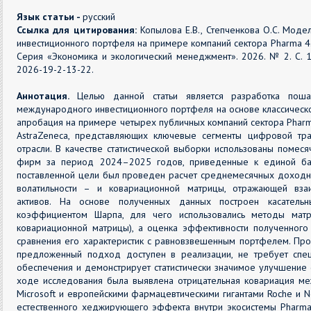
Язык статьи -
русский
Ссылка для цитирования:
Копылова Е.В., Степченкова О.С. Мод
инвестиционного портфеля на примере компаний сектора Pharma 4
Серия «Экономика и экологический менеджмент». 2026. № 2. С. 1
2026-19-2-13-22.
Аннотация.
Целью данной статьи является разработка поша
международного инвестиционного портфеля на основе классическо
апробация на примере четырех публичных компаний сектора Pharma 4
AstraZeneca, представляющих ключевые сегменты цифровой тр
отрасли. В качестве статистической выборки использованы помес
фирм за период 2024–2025 годов, приведенные к единой ба
поставленной цели был проведен расчет среднемесячных доходно
волатильности – и ковариационной матрицы, отражающей вз
активов. На основе полученных данных построен касатель
коэффициентом Шарпа, для чего использовались методы матр
ковариационной матрицы), а оценка эффективности полученного
сравнения его характеристик с равновзвешенным портфелем. Про
предложенный подход доступен в реализации, не требует спе
обеспечения и демонстрирует статистически значимое улучшение 
ходе исследования была выявлена отрицательная ковариация ме
Microsoft и европейскими фармацевтическими гигантами Roche и No
естественного хеджирующего эффекта внутри экосистемы Pharma