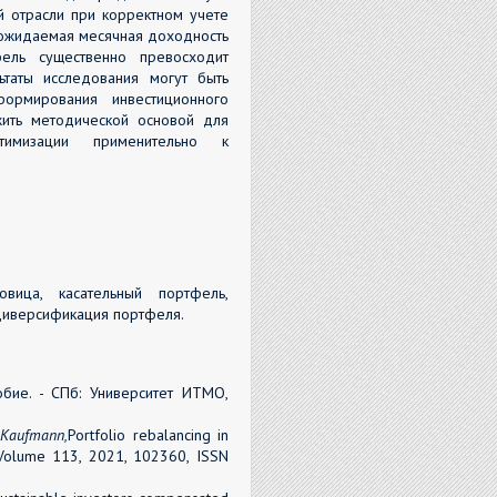
 отрасли при корректном учете
 ожидаемая месячная доходность
фель существенно превосходит
таты исследования могут быть
формирования инвестиционного
жить методической основой для
имизации применительно к
вица, касательный портфель,
диверсификация портфеля.
бие. - СПб: Университет ИТМО,
a Kaufmann,
Portfolio rebalancing in
, Volume 113, 2021, 102360, ISSN