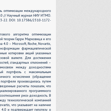
ель оптимизации международного
.0 // Научный журнал НИУ ИТМО.
3-22. DOI: 10.17586/2310-1172-
гового алгоритма оптимизации
й теории Гарри Марковица и его
.0 – Microsoft, Roche, Novartis,
ансформации фармацевтической
ячные котировки акций указанных
зовой валюте. Для достижения
стей, стандартных отклонений –
аимосвязи между доходностями
ный портфель с максимальным
ичного исчисления (обращение
 портфеля производилась путем
веденные расчеты показали, что
циализированного программного
соотношения риск-доходность. В
жду технологической компанией
vartis, что указывает на наличие
 4.0 и подтверждает гипотезу о