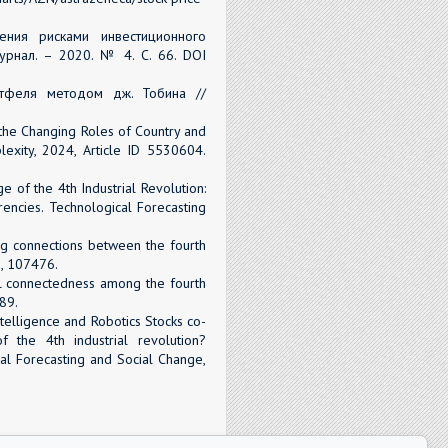
ения рисками инвестиционного
рнал. – 2020. № 4. С. 66. DOI
ртфеля методом дж. Тобина //
 the Changing Roles of Country and
mplexity, 2024, Article ID 5530604.
ge of the 4th Industrial Revolution:
rencies. Technological Forecasting
ng connections between the fourth
3, 107476.
al connectedness among the fourth
789.
Intelligence and Robotics Stocks co-
f the 4th industrial revolution?
cal Forecasting and Social Change,