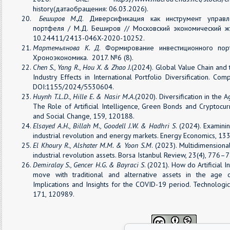
history(датаобращения: 06.03.2026).
Беширов М.Д
. Диверсификация как инструмент управл
портфеля / М.Д. Беширов // Московский экономический жу
10.24411/2413-046X-2020-10252.
Мартемьянова К. Д
. Формирование инвестиционного по
Хроноэкономика. 2017. №6 (8).
Chen S., Yang R., Hou X. & Zhao J.
(2024). Global Value Chain and
Industry Effects in International Portfolio Diversification. Co
DOI:1155/2024/5530604.
Huynh T.L.D., Hille E. & Nasir M.A.
(2020). Diversification in the A
The Role of Artificial Intelligence, Green Bonds and Cryptocur
and Social Change, 159, 120188.
Elsayed A.H., Billah M., Goodell J.W. & Hadhri S
. (2024). Examini
industrial revolution and energy markets. Energy Economics, 13
El Khoury R., Alshater M.M. & Yoon S.M
. (2023). Multidimension
industrial revolution assets. Borsa Istanbul Review, 23(4), 776–
Demiralay S., Gencer H.G. & Bayraci S
. (2021). How do Artificial 
move with traditional and alternative assets in the age o
Implications and Insights for the COVID-19 period. Technologi
171, 120989.