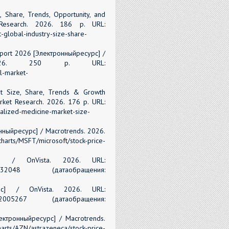
 Share, Trends, Opportunity, and
 Research. 2026. 186 p. URL:
-global-industry-size-share-
eport 2026 [Электронныйресурс] /
2026. 250 p. URL:
l-market-
et Size, Share, Trends & Growth
ket Research. 2026. 176 p. URL:
alized-medicine-market-size-
онныйресурс] / Macrotrends. 2026.
SFT/microsoft/stock-price-
есурс] / OnVista. 2026. URL:
-CH0012032048 (датаобращения:
ресурс] / OnVista. 2026. URL:
e-CH0012005267 (датаобращения:
лектронныйресурс] / Macrotrends.
/AZN/astrazeneca/stock-price-