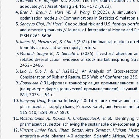
Bannier C.E., Bofinger Y. & Rock
B.
The risk-return tradeoff: are 
adequately?. J Asset Manag 24, 165–172 (2023).
Brar J., Braun J., Hare W., & Wang, D.
(2025). A simulation 
optimization models // Communications in Statistics-Simulation
Sangyup Choi, Jiri Havel
, Geopolitical risk and U.S. foreign port
and emerging markets // Journal of International Money and F
ISSN 0261-5606.
James N., Menzies M., & Chin E.
(2022). On financial market correl
benefits across and within equity sectors.
Morandi Stagni R., & Santaló J
. (2025). Investors' attention 
related diversification: Evidence of stock market mispricing. St
2432–2466.
Luo J., Guo J., & Li H.
(2021). An Analysis of Cross-section
Consideration of Risk and Return. E3S Web of Conferences 235,
Доржиева В.В.
Цифровая трансформация промышленности в 
(на примере фармацевтической промышленности): Научный д
РАН, 2023. – 54 с.
Baoyang Ding
, Pharma Industry 4.0: Literature review and res
pharmaceutical supply chains, Process Safety and Environmenta
115-130, ISSN 0957-5820.
Mastrantonas A., Kokkas P., Chatzopoulos
A. et al.
Identifying t
pharmaceutical sector: achieving the sustainable development go
Vincent Junior Phiri, Ilham Battas, Atae Semmar, Hicham Medr
enterprise-wide pharma 4.0 adoption, Scientific African, Vo