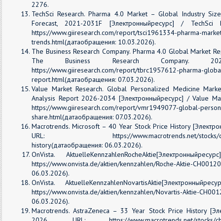
2276.
TechSci Research. Pharma 4.0 Market – Global Industry Size,
Forecast, 2021-2031F [Электронныйресурс] / TechSci
https://www.giiresearch.com/report/tsci1961334-pharma-market
trends.html(датаобращения: 10.03.2026).
The Business Research Company. Pharma 4.0 Global Market R
The Business Research Company. 
https://www.giiresearch.com/report/tbrc1957612-pharma-globa
report.html(датаобращения: 07.03.2026).
Value Market Research. Global Personalized Medicine Mark
Analysis Report 2026-2034 [Электронныйресурс] / Value Mar
https://www.giiresearch.com/report/vmr1949077-global-person
share.html(датаобращения: 07.03.2026).
Macrotrends. Microsoft – 40 Year Stock Price History [Электр
URL: https://www.macrotrends.net/stocks/charts/M
history(датаобращения: 06.03.2026).
OnVista. AktuelleKennzahlenRocheAktie[Электронныйр
https://www.onvista.de/aktien/kennzahlen/Roche-Aktie
06.03.2026).
OnVista. AktuelleKennzahlenNovartisAktie[Электронный
https://www.onvista.de/aktien/kennzahlen/Novartis-Akti
06.03.2026).
Macrotrends. AstraZeneca – 33 Year Stock Price History [Э
2026. URL: https://www.macrotrends.net/stocks/charts