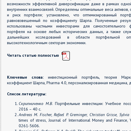
возможности эффективной диверсификации даже в рамках одной
внутренних взаимосвязей. Определены оптимальные веса активов,
и риск портфеля; установлено, что оптимизированный порт
равновзвешенный по коэффициенту Шарпа. Полученные резуль
использованы частными инвесторами для самостоятельного 
портфеля на основе любых исторических данных, а также слу
дальнейших исследований в области портфельной опт
высокотехнологичным секторам экономики.
Читать статью полностью
Ключевые слова:
инвестиционный портфель, теория Марко
коэффициент Шарпа, Pharma 4.0, персонализированная медицина, 
Список литературы:
Скрипниченко М.В
. Портфельные инвестиции: Учебное посо
2016 – 40 с.
Andreas M. Fischer, Rafael P. Greminger, Christian Grisse, Sylvi
times of stress, Journal of International Money and Finance
0261-5606.