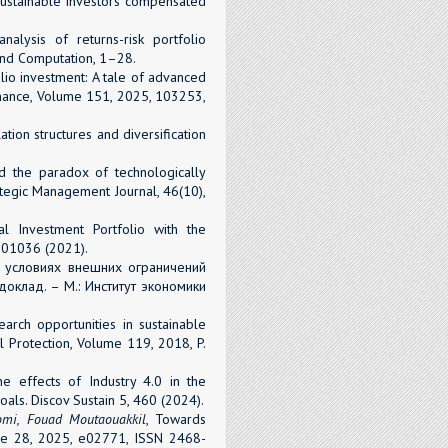
sustainable investors compensated
analysis of returns-risk portfolio
 and Computation, 1–28.
folio investment: A tale of advanced
inance, Volume 151, 2025, 103253,
ation structures and diversification
and the paradox of technologically
rategic Management Journal, 46(10),
al Investment Portfolio with the
 01036 (2021).
условиях внешних ограничений
оклад. – М.: Институт экономики
earch opportunities in sustainable
l Protection, Volume 119, 2018, P.
he effects of Industry 4.0 in the
als. Discov Sustain 5, 460 (2024).
omi, Fouad Moutaouakkil
, Towards
lume 28, 2025, e02771, ISSN 2468-